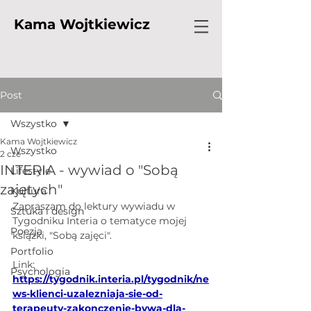
Kama Wojtkiewicz
Post
Wszystko
Kama Wojtkiewicz
Wszystko
2 cze
INTERIA - wywiad o "Sobą
Lifestyle
zajętych"
Kultura
Zapraszam do lektury wywiadu w 
Sztuka i design
Tygodniku Interia o tematyce mojej 
Poezja
książki, "Sobą zajęci".
Portfolio
Link: 
Psychologia
https://tygodnik.interia.pl/tygodnik/ne
ws-klienci-uzalezniaja-sie-od-
terapeuty-zakonczenie-bywa-dla-