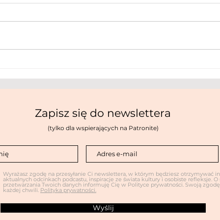
Tygodnik Powszechny
DZI
(25/2026): Ciesz się ciszą
wyst
Zapisz się do newslettera
(tylko dla wspierających na Patronite)
Wyrażasz zgodę na przesyłanie Ci newslettera, w którym będziesz otrzymywać i
aktualnych odcinkach podcastu, inspiracje ze świata kultury i osobiste refleksje. 
przetwarzania Twoich danych informuję Cię w Polityce prywatności. Swoją zgo
każdej chwili.
Polityka prywatności.
Wyślij