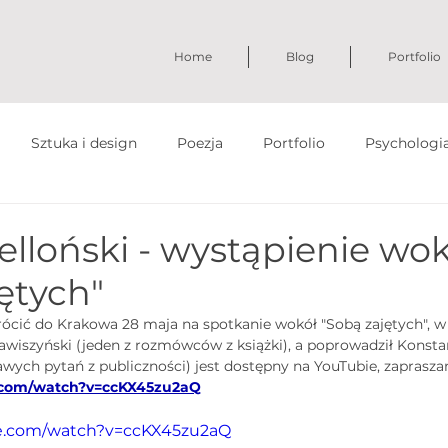
Home
Blog
Portfolio
Sztuka i design
Poezja
Portfolio
Psychologi
elloński - wystąpienie wok
ętych"
cić do Krakowa 28 maja na spotkanie wokół "Sobą zajętych", w 
wiszyński (jeden z rozmówców z książki), a poprowadził Konstan
wych pytań z publiczności) jest dostępny na YouTubie, zaprasza
.com/watch?v=ccKX45zu2aQ
be.com/watch?v=ccKX45zu2aQ