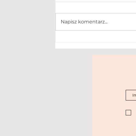
Napisz komentarz...
SENS (08/2016, sierpień
2026): wywiad o
odpoczynku