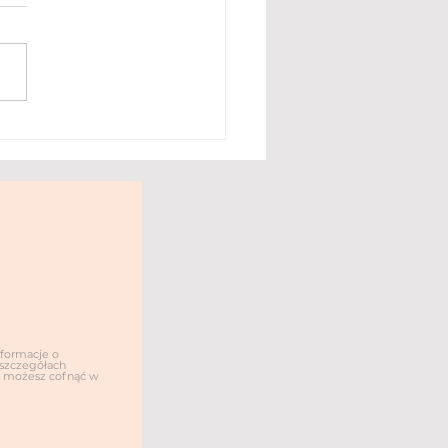
EŃ DOBRY TVN -
ąpienie
nformacje o
O szczegółach
dę możesz cofnąć w