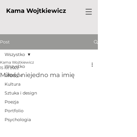
Kama Wojtkiewicz
Post
Wszystko
Kama Wojtkiewicz
Wszystko
15 lut 2022
Miłość niejedno ma imię
Lifestyle
Kultura
Sztuka i design
Poezja
Portfolio
Psychologia