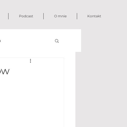
Podcast
O mnie
Kontakt
a
ów