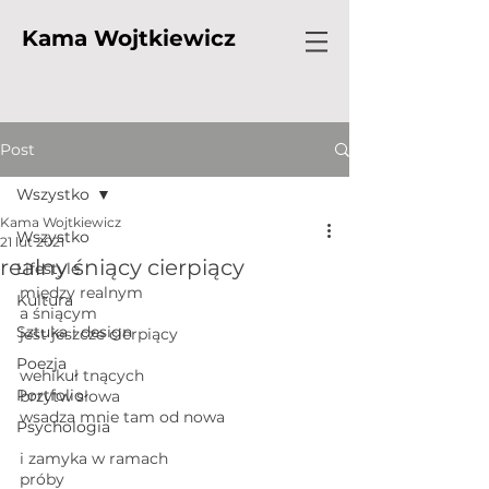
Kama Wojtkiewicz
Post
Wszystko
Kama Wojtkiewicz
Wszystko
21 lut 2021
realny śniący cierpiący
Lifestyle
między realnym 
Kultura
a śniącym 
Sztuka i design
jest jeszcze cierpiący 
Poezja
wehikuł tnących 
Portfolio
brzytw słowa 
wsadza mnie tam od nowa
Psychologia
i zamyka w ramach 
próby 