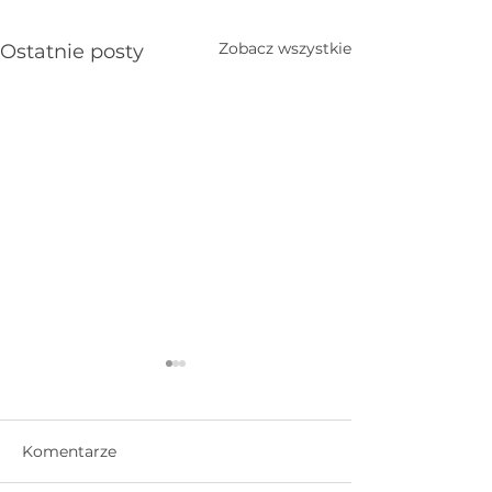
Zobacz wszystkie
Ostatnie posty
Komentarze
nie ma nas
Trzy wiersze