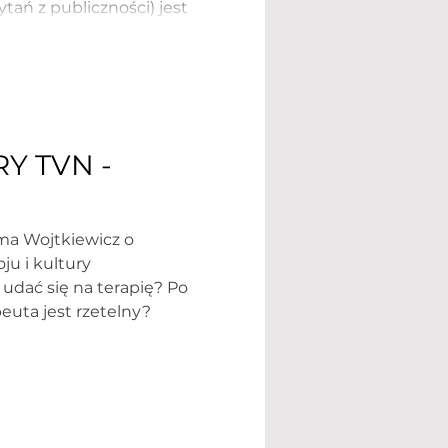
tań z publiczności) jest
, zapraszam:
.com/watch?
Y TVN -
u i kultury
 udać się na terapię? Po
euta jest rzetelny?