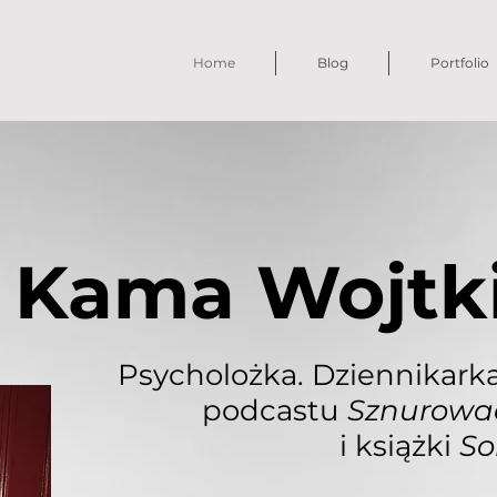
Home
Blog
Portfolio
Kama Wojtk
Psycholożka. Dziennikarka
podcastu
Sznurowad
i książki
So