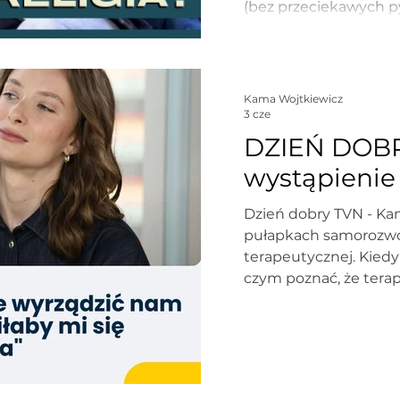
(bez przeciekawych py
dostępny na YouTubie
https://www.youtube
v=ccKX45zu2aQ
Kama Wojtkiewicz
3 cze
DZIEŃ DOBR
wystąpienie
Dzień dobry TVN - Kama Wojtkiewicz o
pułapkach samorozwoj
terapeutycznej. Kiedy
czym poznać, że terap