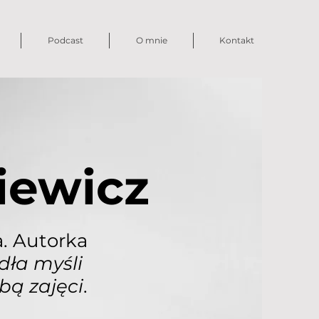
Podcast
O mnie
Kontakt
iewicz
. Autorka
ła myśli
bą zajęci
.