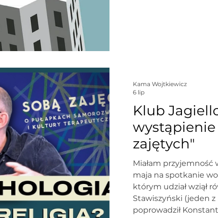
Kama Wojtkiewicz
6 lip
Klub Jagiell
wystąpienie
zajętych"
Miałam przyjemność 
maja na spotkanie wok
którym udział wziął 
Stawiszyński (jeden z
poprowadził Konstant