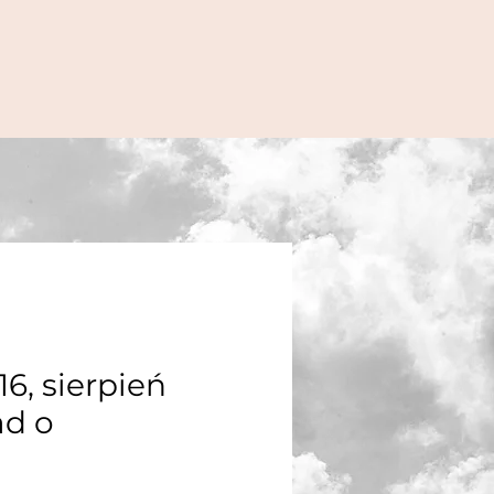
6, sierpień
ad o