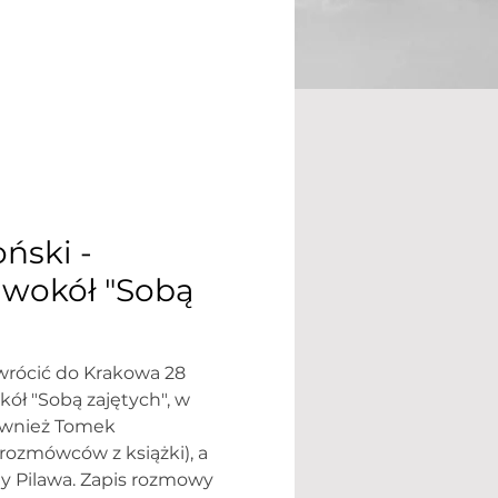
oński -
 wokół "Sobą
wrócić do Krakowa 28
ół "Sobą zajętych", w
również Tomek
 rozmówców z książki), a
y Pilawa. Zapis rozmowy