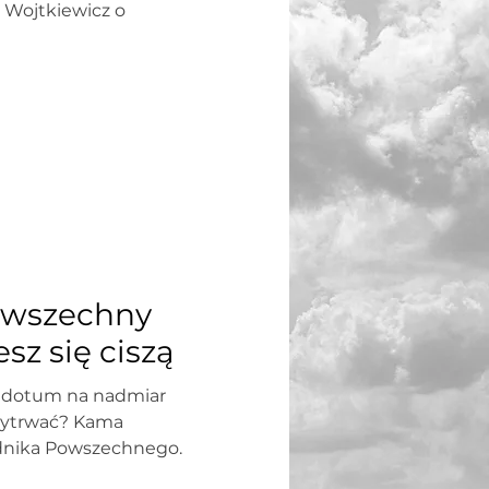
 Wojtkiewicz o
owszechny
esz się ciszą
ntidotum na nadmiar
wytrwać? Kama
odnika Powszechnego.