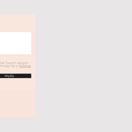
anie Twoich danych
ormuję Cię w
Polityce
Wyślij