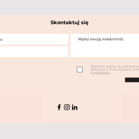
Skontaktuj się
Wyrażasz zgodę na przetwarz
osobowych. O szczegółach inf
prywatności.