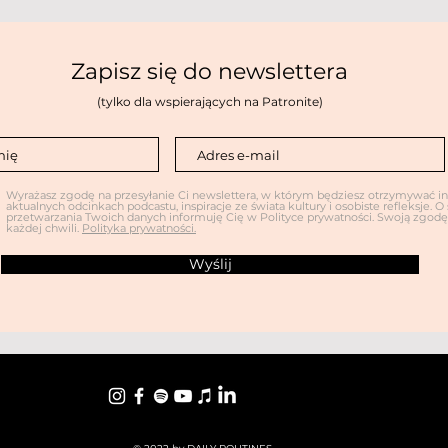
Zapisz się do newslettera
(tylko dla wspierających na Patronite)
Wyrażasz zgodę na przesyłanie Ci newslettera, w którym będziesz otrzymywać i
aktualnych odcinkach podcastu, inspiracje ze świata kultury i osobiste refleksje. 
przetwarzania Twoich danych informuję Cię w Polityce prywatności. Swoją zgo
każdej chwili.
Polityka prywatności.
Wyślij