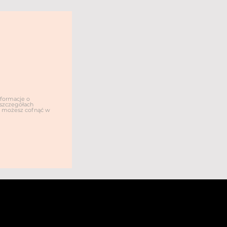
nformacje o
O szczegółach
dę możesz cofnąć w