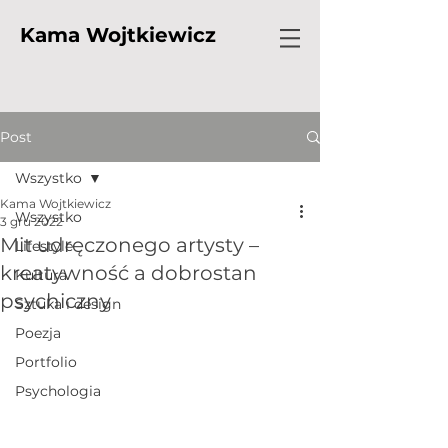
Kama Wojtkiewicz
Post
Wszystko
Kama Wojtkiewicz
Wszystko
3 gru 2022
Mit udręczonego artysty –
Lifestyle
kreatywność a dobrostan
Kultura
psychiczny
Sztuka i design
Poezja
Portfolio
Psychologia