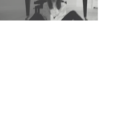
Trzy wiersze
Zapisz się do newslettera
(tylko dla wspierających na Patronite)
Wyrażasz zgodę na przesyłanie Ci newslettera, w
którym będziesz otrzymywać informacje o aktualnych
odcinkach podcastu, inspiracje ze świata kultury i
osobiste refleksje. O szczegółach przetwarzania Twoich
danych informuję Cię w Polityce prywatności. Swoją
zgodę możesz cofnąć w każdej chwili.
Polityka
prywatności.
Wyślij