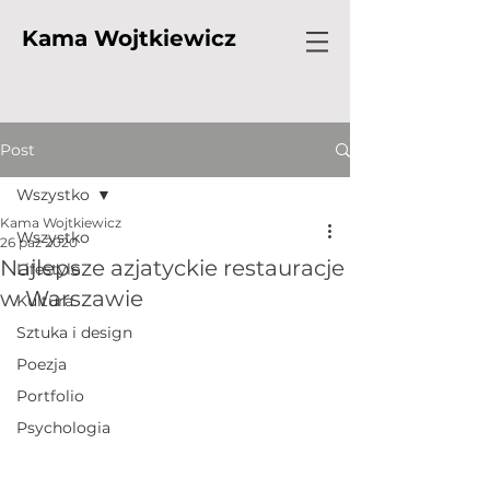
Kama Wojtkiewicz
Post
Wszystko
Kama Wojtkiewicz
Wszystko
26 paź 2020
Najlepsze azjatyckie restauracje
Lifestyle
w Warszawie
Kultura
Sztuka i design
Poezja
Portfolio
Psychologia