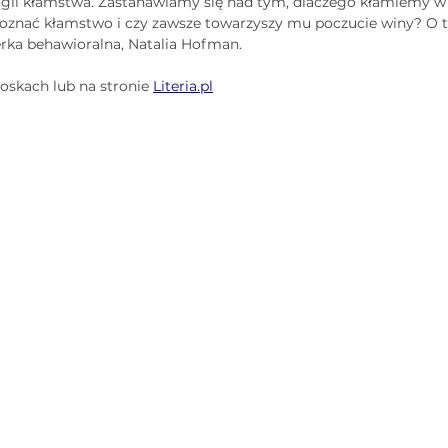
gii kłamstwa. Zastanawiamy się nad tym, dlaczego kłamiemy w b
poznać kłamstwo i czy zawsze towarzyszy mu poczucie winy? O 
erka behawioralna, Natalia Hofman.
oskach lub na stronie 
Literia.pl