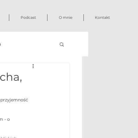
Podcast
O mnie
Kontakt
a
cha,
 przyjemność 
 - o 