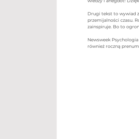
wiedzy i anegdot! Dzięk
Drugi tekst to wywiad z
przemijalności czasu. R
zainspiruje. Bo to ogro
Newsweek Psychologia d
również roczną prenum