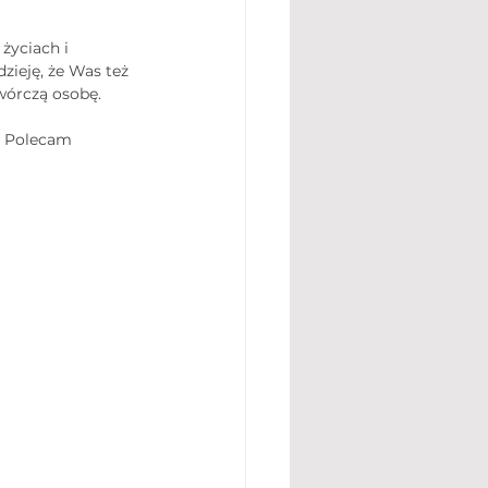
życiach i 
zieję, że Was też 
wórczą osobę. 
. Polecam 