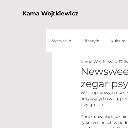
Kama Wojtkiewicz
Wszystko
Lifestyle
Kultura
Kama Wojtkiewicz
17 li
Newsweek
zegar ps
W listopadowym numerz
dotyczących czasu, prz
trzy grosze.
Porozmawiałam już nie p
tylko) zmianach w podej