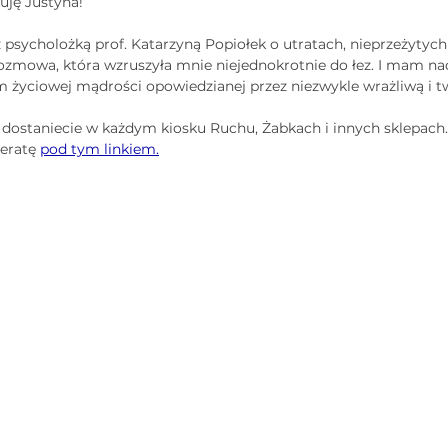
uję Justyna!
 psycholożką prof. Katarzyną Popiołek o utratach, nieprzeżytych 
ozmowa, która wzruszyła mnie niejednokrotnie do łez. I mam nad
m życiowej mądrości opowiedzianej przez niezwykle wrażliwą i t
ostaniecie w każdym kiosku Ruchu, Żabkach i innych sklepach
eratę 
pod tym linkiem.