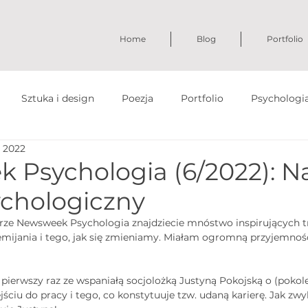
Home
Blog
Portfolio
Sztuka i design
Poezja
Portfolio
Psychologi
s 2022
 Psychologia (6/2022): N
ychologiczny
e Newsweek Psychologia znajdziecie mnóstwo inspirujących tr
emijania i tego, jak się zmieniamy. Miałam ogromną przyjemnoś
ierwszy raz ze wspaniałą socjolożką Justyną Pokojską o (pokole
ściu do pracy i tego, co konstytuuje tzw. udaną karierę. Jak zw