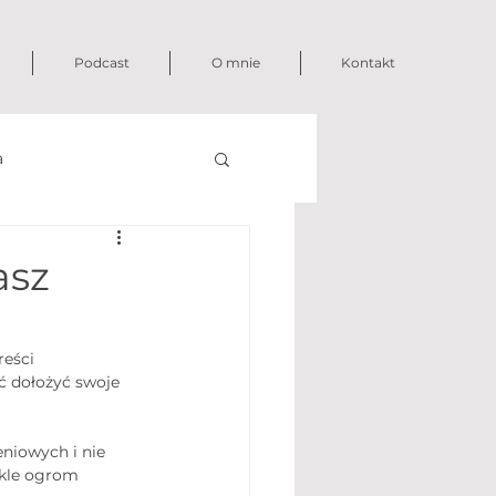
Podcast
O mnie
Kontakt
a
asz
eści 
ć dołożyć swoje 
niowych i nie 
ykle ogrom 