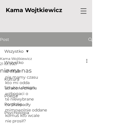
Kama Wojtkiewicz
Post
Wszystko
Kama Wojtkiewicz
Wszystko
21 lut 2021
nie ma nas
Lifestyle
nie mamy czasu
Kultura
kto mi odda 
Sztuka i design
stracone chwile 
wzbogaci o
Poezja
te niewybrane
Portfolio
co przepadły 
mimowolnie oddane
Psychologia
komuś kto wcale
nie prosił?