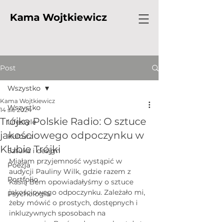
Kama Wojtkiewicz
Post
Wszystko
Kama Wojtkiewicz
Wszystko
14 sie 2024
Trójka Polskie Radio: O sztuce
Lifestyle
jakościowego odpoczynku w
Kultura
Klubie Trójki
Sztuka i design
Miałam przyjemność wystąpić w 
Poezja
audycji Pauliny Wilk, gdzie razem z 
Portfolio
Kasią Bem opowiadałyśmy o sztuce 
jakościowego odpoczynku. Zależało mi, 
Psychologia
żeby mówić o prostych, dostępnych i 
inkluzywnych sposobach na 