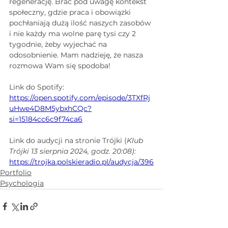
regenerację. Brać pod uwagę kontekst 
społeczny, gdzie praca i obowiązki 
pochłaniają dużą ilość naszych zasobów 
i nie każdy ma wolne parę tysi czy 2 
tygodnie, żeby wyjechać na 
odosobnienie. Mam nadzieję, że nasza 
rozmowa Wam się spodoba!
Link do Spotify: 
https://open.spotify.com/episode/3TXfRj
uHwe4D8M5ybxhCQc?
si=15184cc6c9f74ca6
Link do audycji na stronie Trójki (
Klub 
Trójki 13 sierpnia 2024, godz. 20:08): 
https://trojka.polskieradio.pl/audycja/396
Portfolio
Psychologia