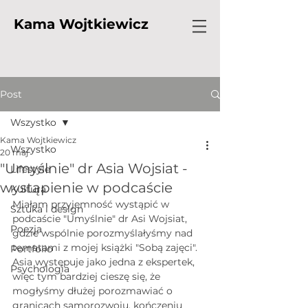
Kama Wojtkiewicz
Post
Wszystko
Kama Wojtkiewicz
Wszystko
20 maj
"Umyślnie" dr Asia Wojsiat -
Lifestyle
wystąpienie w podcaście
Kultura
Miałam przyjemność wystąpić w 
Sztuka i design
podcaście "Umyślnie" dr Asi Wojsiat, 
Poezja
gdzie wspólnie porozmyślałyśmy nad 
tematami z mojej książki "Sobą zajęci". 
Portfolio
Asia występuje jako jedna z ekspertek, 
Psychologia
więc tym bardziej cieszę się, że 
mogłyśmy dłużej porozmawiać o 
granicach samorozwoju, kończeniu 